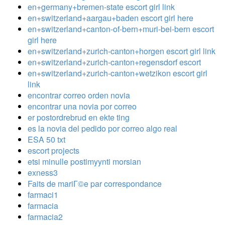
en+germany+bremen-state escort girl link
en+switzerland+aargau+baden escort girl here
en+switzerland+canton-of-bern+muri-bei-bern escort
girl here
en+switzerland+zurich-canton+horgen escort girl link
en+switzerland+zurich-canton+regensdorf escort
en+switzerland+zurich-canton+wetzikon escort girl
link
encontrar correo orden novia
encontrar una novia por correo
er postordrebrud en ekte ting
es la novia del pedido por correo algo real
ESA 50 txt
escort projects
etsi minulle postimyynti morsian
exness3
Faits de mariГ©e par correspondance
farmaci1
farmacia
farmacia2