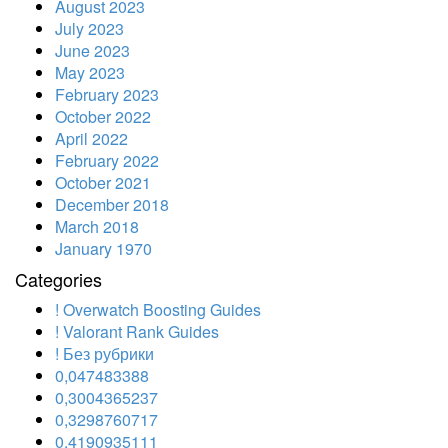
August 2023
July 2023
June 2023
May 2023
February 2023
October 2022
April 2022
February 2022
October 2021
December 2018
March 2018
January 1970
Categories
! Overwatch Boosting Guides
! Valorant Rank Guides
! Без рубрики
0,047483388
0,3004365237
0,3298760717
0,4190935111