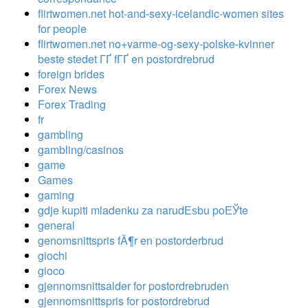
flirtwomen.net hot-and-sexy-icelandic-women sites
for people
flirtwomen.net no+varme-og-sexy-polske-kvinner
beste stedet ГҐ fГҐ en postordrebrud
foreign brides
Forex News
Forex Trading
fr
gambling
gambling/casinos
game
Games
gaming
gdje kupiti mladenku za narudЕѕbu poЕЎte
general
genomsnittspris fÃ¶r en postorderbrud
giochi
gioco
gjennomsnittsalder for postordrebruden
gjennomsnittspris for postordrebrud