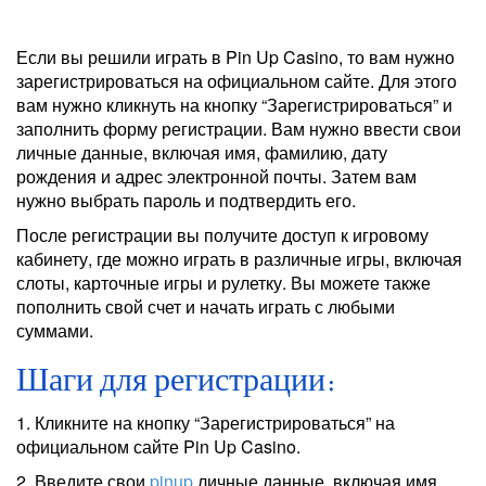
Играть Онлайн – Вход
Если вы решили играть в Pin Up Casino, то вам нужно
зарегистрироваться на официальном сайте. Для этого
вам нужно кликнуть на кнопку “Зарегистрироваться” и
заполнить форму регистрации. Вам нужно ввести свои
личные данные, включая имя, фамилию, дату
рождения и адрес электронной почты. Затем вам
нужно выбрать пароль и подтвердить его.
После регистрации вы получите доступ к игровому
кабинету, где можно играть в различные игры, включая
слоты, карточные игры и рулетку. Вы можете также
пополнить свой счет и начать играть с любыми
суммами.
Шаги для регистрации:
1. Кликните на кнопку “Зарегистрироваться” на
официальном сайте Pin Up Casino.
2. Введите свои
pinup
личные данные, включая имя,