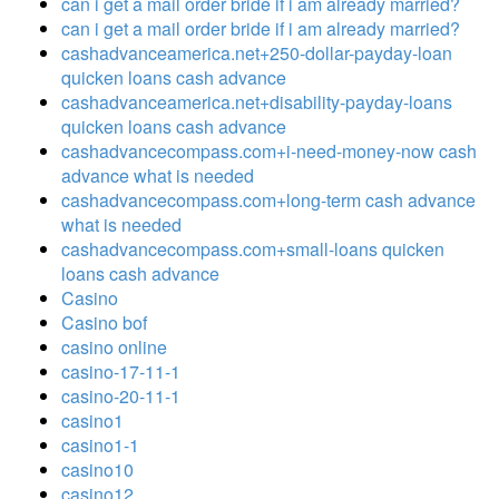
can i get a mail order bride if i am already married?
can i get a mail order bride if i am already married?
cashadvanceamerica.net+250-dollar-payday-loan
quicken loans cash advance
cashadvanceamerica.net+disability-payday-loans
quicken loans cash advance
cashadvancecompass.com+i-need-money-now cash
advance what is needed
cashadvancecompass.com+long-term cash advance
what is needed
cashadvancecompass.com+small-loans quicken
loans cash advance
Casino
Casino bof
casino online
casino-17-11-1
casino-20-11-1
casino1
casino1-1
casino10
casino12