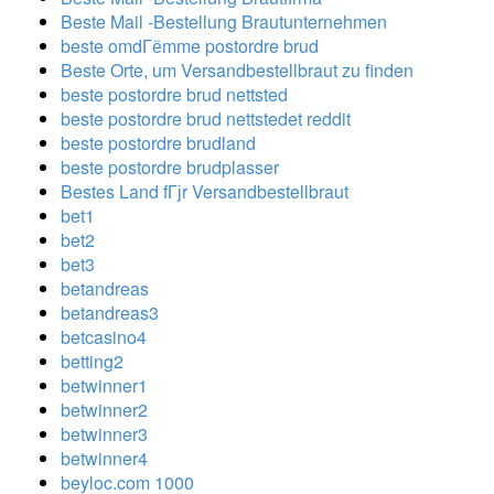
Beste Mail -Bestellung Brautunternehmen
beste omdГёmme postordre brud
Beste Orte, um Versandbestellbraut zu finden
beste postordre brud nettsted
beste postordre brud nettstedet reddit
beste postordre brudland
beste postordre brudplasser
Bestes Land fГјr Versandbestellbraut
bet1
bet2
bet3
betandreas
betandreas3
betcasino4
betting2
betwinner1
betwinner2
betwinner3
betwinner4
beyloc.com 1000