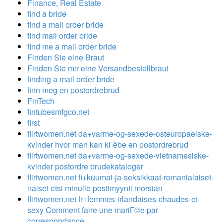
Finance, Real Estate
find a bride
find a mail order bride
find mail order bride
find me a mail order bride
Finden Sie eine Braut
Finden Sie mir eine Versandbestellbraut
finding a mail order bride
finn meg en postordrebrud
FinTech
fintubesmfgco.net
first
flirtwomen.net da+varme-og-sexede-osteuropaeiske-
kvinder hvor man kan kГёbe en postordrebrud
flirtwomen.net da+varme-og-sexede-vietnamesiske-
kvinder postordre brudekataloger
flirtwomen.net fi+kuumat-ja-seksikkaat-romanialaiset-
naiset etsi minulle postimyynti morsian
flirtwomen.net fr+femmes-irlandaises-chaudes-et-
sexy Comment faire une mariГ©e par
correspondance