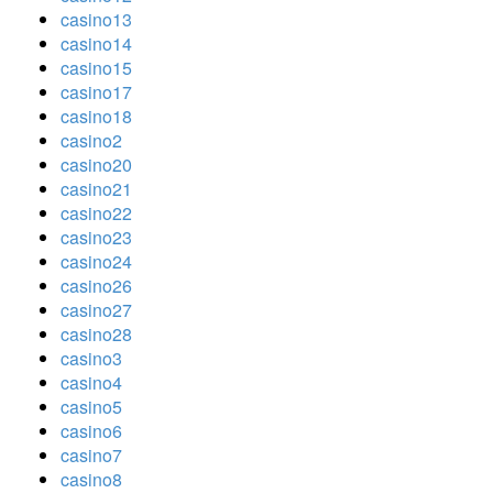
casino13
casino14
casino15
casino17
casino18
casino2
casino20
casino21
casino22
casino23
casino24
casino26
casino27
casino28
casino3
casino4
casino5
casino6
casino7
casino8