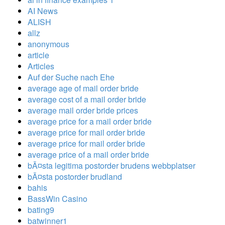
AI News
ALISH
allz
anonymous
article
Articles
Auf der Suche nach Ehe
average age of mail order bride
average cost of a mail order bride
average mail order bride prices
average price for a mail order bride
average price for mail order bride
average price for mail order bride
average price of a mail order bride
bÃ¤sta legitima postorder brudens webbplatser
bÃ¤sta postorder brudland
bahis
BassWin Casino
bating9
batwinner1