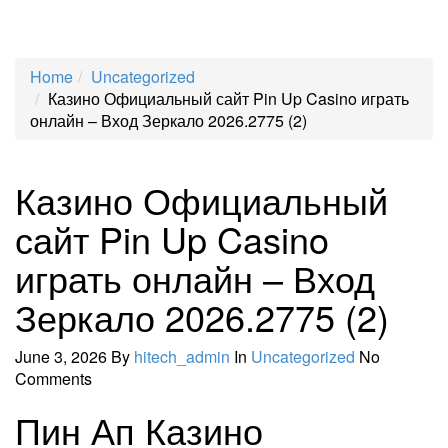
Зеркало 2026.2775 (2)
Home
Uncategorized
Казино Официальный сайт Pin Up Casino играть
онлайн – Вход Зеркало 2026.2775 (2)
Казино Официальный
сайт Pin Up Casino
играть онлайн – Вход
Зеркало 2026.2775 (2)
June 3, 2026
By
hitech_admin
In
Uncategorized
No
Comments
Пин Ап Казино