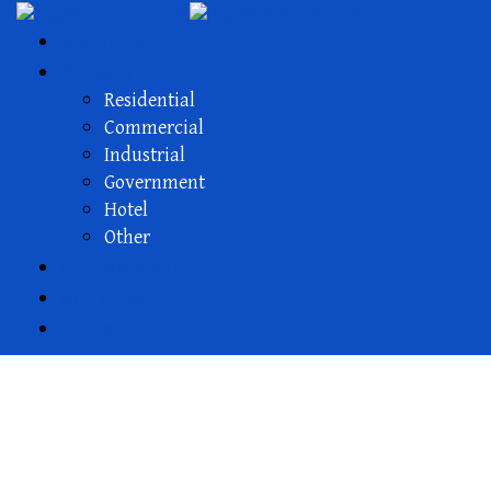
About Us
Projects
Residential
Commercial
Industrial
Government
Hotel
Other
Our Members
Activities
Contact
Казино Официальный
сайт Pin Up Casino
играть онлайн – Вход