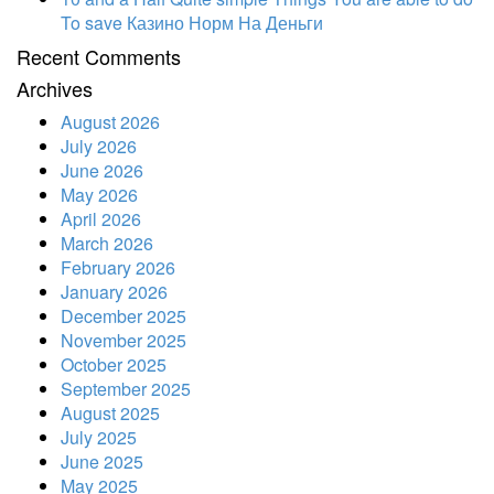
To save Казино Норм На Деньги
Recent Comments
Archives
August 2026
July 2026
June 2026
May 2026
April 2026
March 2026
February 2026
January 2026
December 2025
November 2025
October 2025
September 2025
August 2025
July 2025
June 2025
May 2025