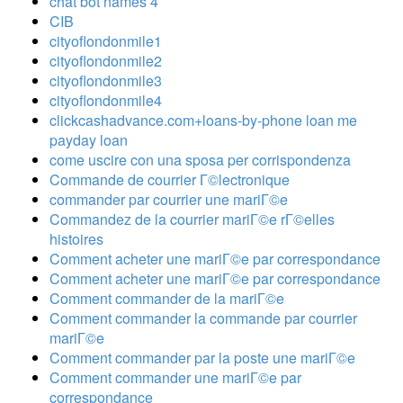
chat bot names 4
CIB
cityoflondonmile1
cityoflondonmile2
cityoflondonmile3
cityoflondonmile4
clickcashadvance.com+loans-by-phone loan me
payday loan
come uscire con una sposa per corrispondenza
Commande de courrier Г©lectronique
commander par courrier une mariГ©e
Commandez de la courrier mariГ©e rГ©elles
histoires
Comment acheter une mariГ©e par correspondance
Comment acheter une mariГ©e par correspondance
Comment commander de la mariГ©e
Comment commander la commande par courrier
mariГ©e
Comment commander par la poste une mariГ©e
Comment commander une mariГ©e par
correspondance